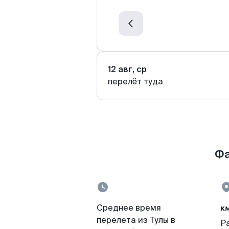
12 авг, ср
перелёт туда
Фа
к
Среднее время
перелета из Тулы в
Р