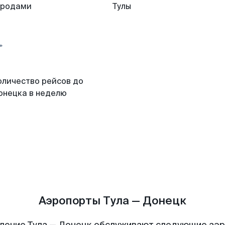
ородами
Тулы
оличество рейсов до
онецка в неделю
Аэропорты Тула — Донецк