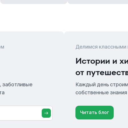
ом
Делимся классными
Истории и х
от путешест
, заботливые
Каждый день строим
та
собственные знания
Читать блог