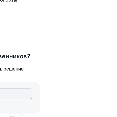
ропорты
твенников?
ть решение