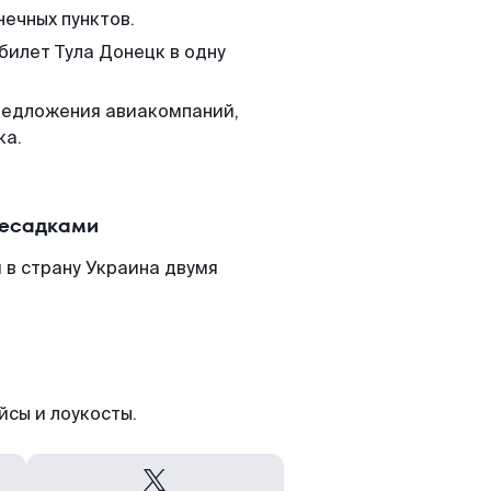
нечных пунктов.
билет Тула Донецк в одну
редложения авиакомпаний,
ка.
ресадками
 в страну Украина двумя
йсы и лоукосты.