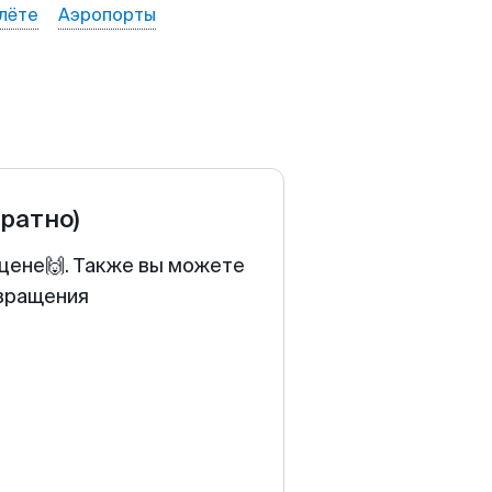
лёте
Аэропорты
братно)
 цене🙌. Также вы можете
звращения