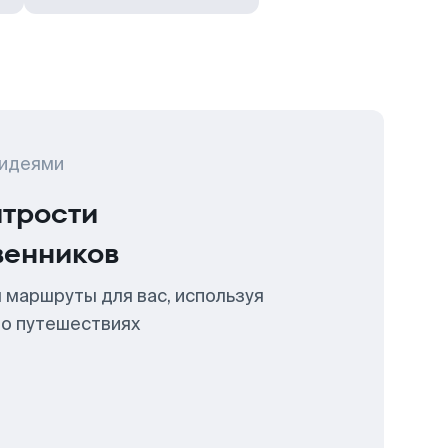
 идеями
итрости
венников
 маршруты для вас, используя
 о путешествиях