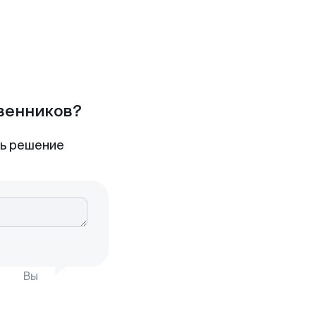
твенников?
ть решение
Вы