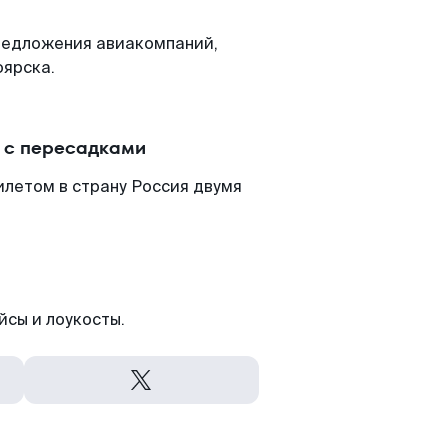
редложения авиакомпаний,
оярска.
и с пересадками
илетом в страну Россия двумя
йсы и лоукосты.