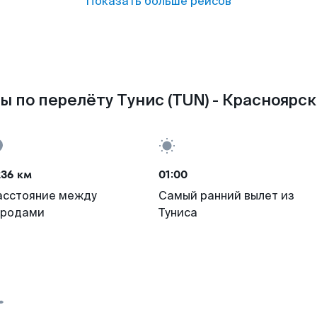
Показать больше рейсов
ы по перелёту Тунис (TUN) - Красноярск 
236 км
01:00
асстояние между
Самый ранний вылет из
ородами
Туниса