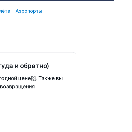
лёте
Аэропорты
туда и обратно)
годной цене🙌. Также вы
у возвращения