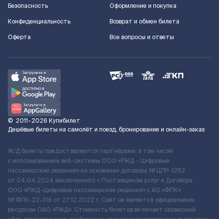
Безопасность
Оформление и покупка
Конфиденциальность
Возврат и обмен билета
Оферта
Все вопросы и ответы
©
2011–2026
Купибилет
Дешёвые билеты на самолёт и поезд, бронирование и онлайн-заказ
Ж/Д билеты предоставляются партнёрами, в том числе
с использованием веб-системы ООО «РЖД – Цифровые
пассажирские решения» на основании договора № ЦПР-1282
от 04.04.2024 заключенного с Поставщиком услуг и Договора
ООО «РЖД-Цифровые пассажирские решения» c АО «ФПК»
№ ФПК-22-316 от 27.12.2022 г. Сайт не является официальным
ресурсом ОАО «РЖД». Стоимость билетов включает сервисный