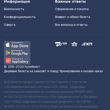
Информация
Важные ответы
Безопасность
Оформление и покупка
Конфиденциальность
Возврат и обмен билета
Оферта
Все вопросы и ответы
©
2011–2026
Купибилет
Дешёвые билеты на самолёт и поезд, бронирование и онлайн-заказ
Ж/Д билеты предоставляются партнёрами, в том числе
с использованием веб-системы ООО «РЖД – Цифровые
пассажирские решения» на основании договора № ЦПР-1282
от 04.04.2024 заключенного с Поставщиком услуг и Договора
ООО «РЖД-Цифровые пассажирские решения» c АО «ФПК»
№ ФПК-22-316 от 27.12.2022 г. Сайт не является официальным