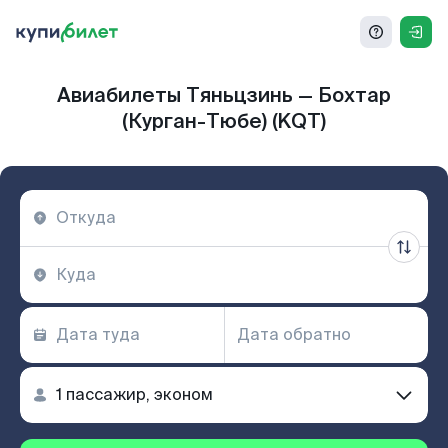
Авиабилеты Тяньцзинь — Бохтар
(Курган-Тюбе) (KQT)