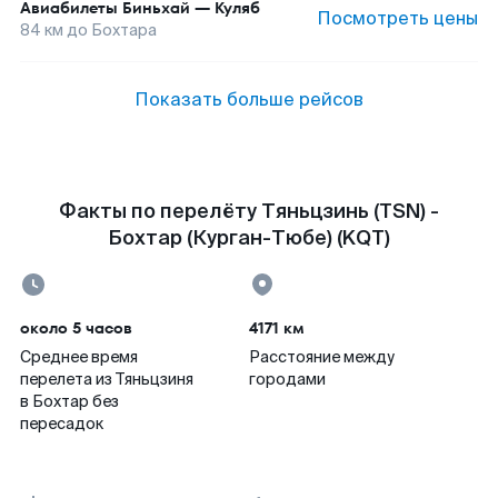
Авиабилеты
Биньхай
—
Куляб
Посмотреть цены
84
км до
Бохтара
Показать больше рейсов
Факты по перелёту Тяньцзинь (TSN) -
Бохтар (Курган-Тюбе) (KQT)
около 5 часов
4171 км
Среднее время
Расстояние между
перелета из Тяньцзиня
городами
в Бохтар без
пересадок