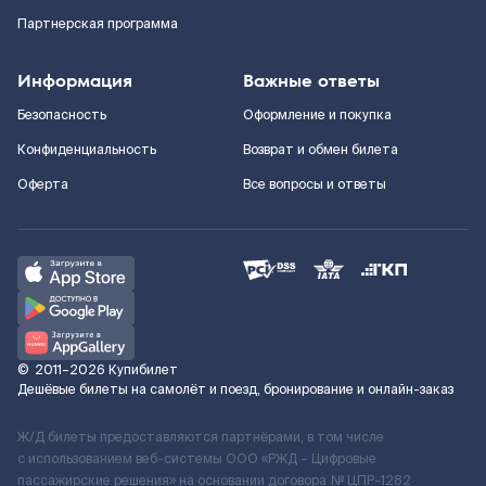
Партнерская программа
Информация
Важные ответы
Безопасность
Оформление и покупка
Конфиденциальность
Возврат и обмен билета
Оферта
Все вопросы и ответы
©
2011–2026
Купибилет
Дешёвые билеты на самолёт и поезд, бронирование и онлайн-заказ
Ж/Д билеты предоставляются партнёрами, в том числе
с использованием веб-системы ООО «РЖД – Цифровые
пассажирские решения» на основании договора № ЦПР-1282