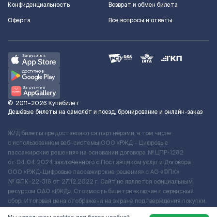
Конфиденциальность
Возврат и обмен билета
Оферта
Все вопросы и ответы
©
2011–2026
Купибилет
Дешёвые билеты на самолёт и поезд, бронирование и онлайн-заказ
Ж/Д билеты предоставляются партнёрами, в том числе
с использованием веб-системы ООО «РЖД – Цифровые
пассажирские решения» на основании договора № ЦПР-1282
от 04.04.2024 заключенного с Поставщиком услуг и Договора
ООО «РЖД-Цифровые пассажирские решения» c АО «ФПК»
№ ФПК-22-316 от 27.12.2022 г. Сайт не является официальным
ресурсом ОАО «РЖД». Стоимость билетов включает сервисный
сбор. Итоговая цена отображена на экране подтверждения покупки.
По вопросам рассмотрения обращений, жалоб, претензий граждан