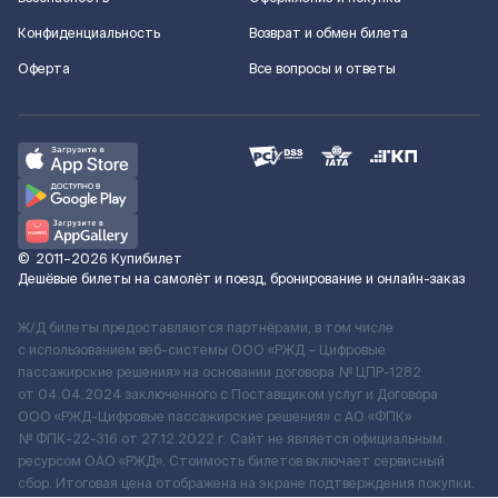
Конфиденциальность
Возврат и обмен билета
Оферта
Все вопросы и ответы
©
2011–2026
Купибилет
Дешёвые билеты на самолёт и поезд, бронирование и онлайн-заказ
Ж/Д билеты предоставляются партнёрами, в том числе
с использованием веб-системы ООО «РЖД – Цифровые
пассажирские решения» на основании договора № ЦПР-1282
от 04.04.2024 заключенного с Поставщиком услуг и Договора
ООО «РЖД-Цифровые пассажирские решения» c АО «ФПК»
№ ФПК-22-316 от 27.12.2022 г. Сайт не является официальным
ресурсом ОАО «РЖД». Стоимость билетов включает сервисный
сбор. Итоговая цена отображена на экране подтверждения покупки.