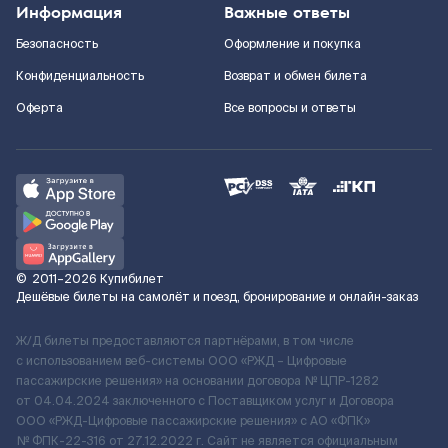
Информация
Важные ответы
Безопасность
Оформление и покупка
Конфиденциальность
Возврат и обмен билета
Оферта
Все вопросы и ответы
©
2011–2026
Купибилет
Дешёвые билеты на самолёт и поезд, бронирование и онлайн-заказ
Ж/Д билеты предоставляются партнёрами, в том числе
с использованием веб-системы ООО «РЖД – Цифровые
пассажирские решения» на основании договора № ЦПР-1282
от 04.04.2024 заключенного с Поставщиком услуг и Договора
ООО «РЖД-Цифровые пассажирские решения» c АО «ФПК»
№ ФПК-22-316 от 27.12.2022 г. Сайт не является официальным