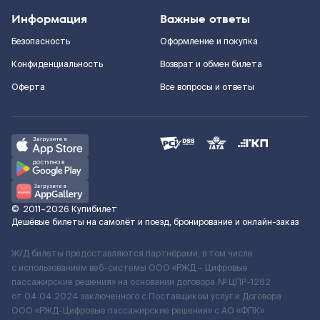
Информация
Важные ответы
Безопасность
Оформление и покупка
Конфиденциальность
Возврат и обмен билета
Оферта
Все вопросы и ответы
©
2011–2026
Купибилет
Дешёвые билеты на самолёт и поезд, бронирование и онлайн-заказ
Ж/Д билеты предоставляются партнёрами, в том числе
с использованием веб-системы ООО «РЖД – Цифровые
пассажирские решения» на основании договора № ЦПР-1282
от 04.04.2024 заключенного с Поставщиком услуг и Договора
ООО «РЖД-Цифровые пассажирские решения» c АО «ФПК»