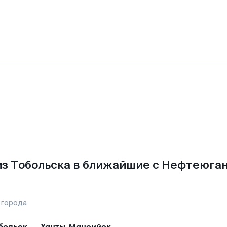
з Тобольска в ближайшие с Нефтеюга
 города
больск
—
Ханты-Мансийск