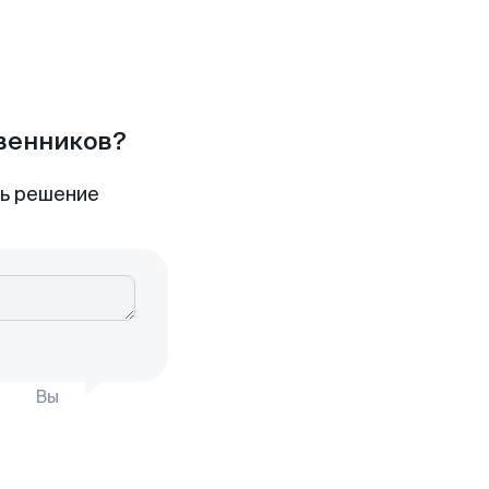
твенников?
ть решение
Вы