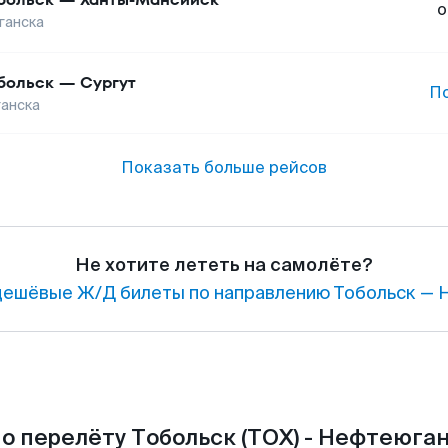
о
ганска
больск
—
Сургут
П
анска
Показать больше рейсов
Не хотите лететь на самолёте?
дешёвые Ж/Д билеты по направлению Тобольск — 
о перелёту Тобольск (TOX) - Нефтеюган