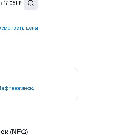
т
17 051 ₽
осмотреть цены
Нефтеюганск.
ск (NFG)