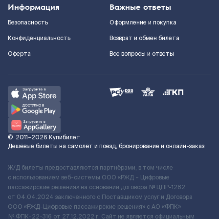
Информация
Важные ответы
Безопасность
Оформление и покупка
Конфиденциальность
Возврат и обмен билета
Оферта
Все вопросы и ответы
©
2011–2026
Купибилет
Дешёвые билеты на самолёт и поезд, бронирование и онлайн-заказ
Ж/Д билеты предоставляются партнёрами, в том числе
с использованием веб-системы ООО «РЖД – Цифровые
пассажирские решения» на основании договора № ЦПР-1282
от 04.04.2024 заключенного с Поставщиком услуг и Договора
ООО «РЖД-Цифровые пассажирские решения» c АО «ФПК»
№ ФПК-22-316 от 27.12.2022 г. Сайт не является официальным