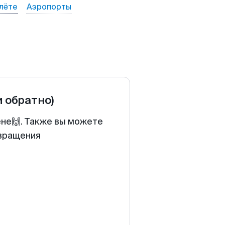
лёте
Аэропорты
и обратно)
ене🙌. Также вы можете
звращения