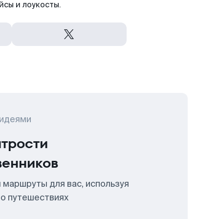
йсы и лоукосты.
 идеями
итрости
венников
 маршруты для вас, используя
 о путешествиях