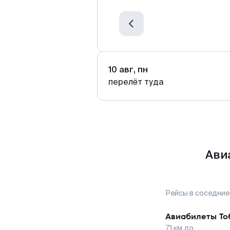
10 авг, пн
перелёт туда
Ави
Рейсы в соседние
Авиабилеты
То
71
км до