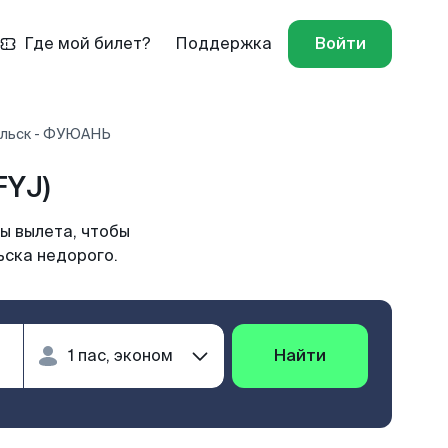
Где мой билет?
Поддержка
Войти
ольск - ФУЮАНЬ
FYJ)
ы вылета, чтобы
ьска недорого.
Найти