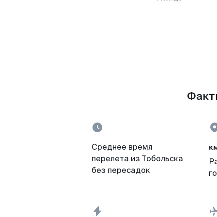
Факты
к
Среднее время
перелета из Тобольска
Р
без пересадок
г