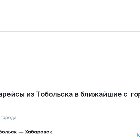
арейсы из Тобольска в ближайшие с го
 города
больск
—
Хабаровск
П