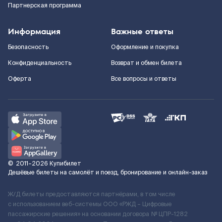
Партнерская программа
Информация
Важные ответы
Безопасность
Оформление и покупка
Конфиденциальность
Возврат и обмен билета
Оферта
Все вопросы и ответы
©
2011–2026
Купибилет
Дешёвые билеты на самолёт и поезд, бронирование и онлайн-заказ
Ж/Д билеты предоставляются партнёрами, в том числе
с использованием веб-системы ООО «РЖД – Цифровые
пассажирские решения» на основании договора № ЦПР-1282