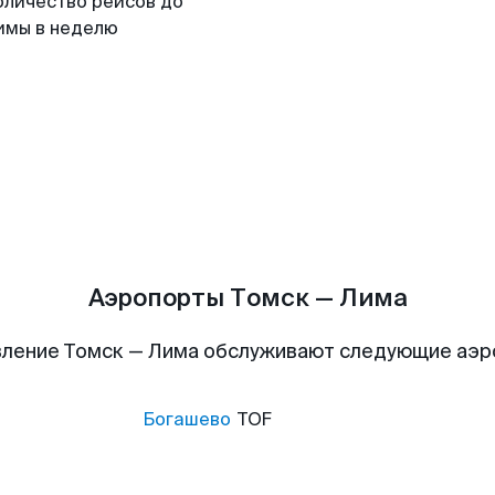
оличество рейсов до
имы в неделю
Аэропорты Томск — Лима
ление Томск — Лима обслуживают следующие аэ
Богашево
TOF