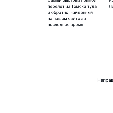
Самый быстрый прямой
К
перелет из Томска туда
Л
и обратно, найденный
на нашем сайте за
последнее время
Направ