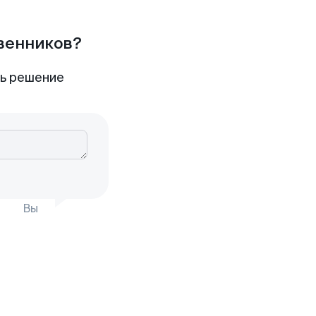
твенников?
ть решение
Вы