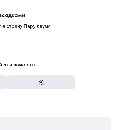
ресадками
 в страну Перу двумя
йсы и лоукосты.