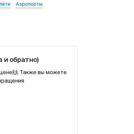
лёте
Аэропорты
а и обратно)
 цене🙌. Также вы можете
звращения