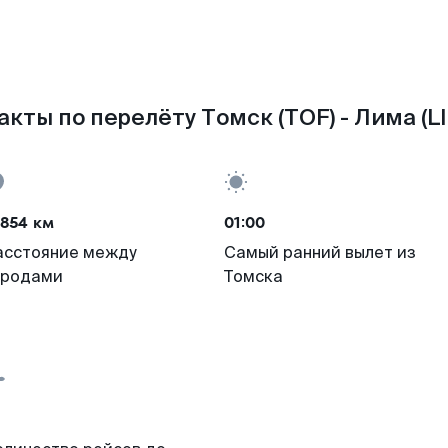
акты по перелёту Томск (TOF) - Лима (LI
4854 км
01:00
асстояние между
Самый ранний вылет из
ородами
Томска