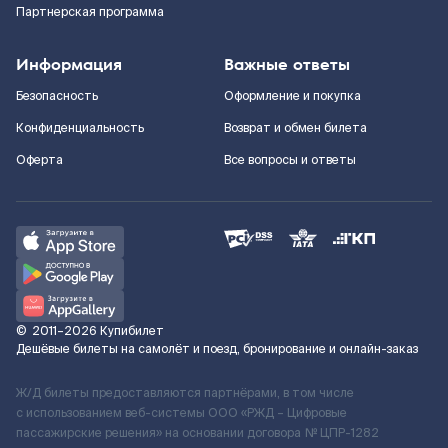
Партнерская программа
Информация
Важные ответы
Безопасность
Оформление и покупка
Конфиденциальность
Возврат и обмен билета
Оферта
Все вопросы и ответы
©
2011–2026
Купибилет
Дешёвые билеты на самолёт и поезд, бронирование и онлайн-заказ
Ж/Д билеты предоставляются партнёрами, в том числе
с использованием веб-системы ООО «РЖД – Цифровые
пассажирские решения» на основании договора № ЦПР-1282