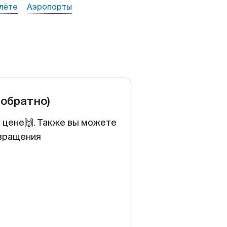
лёте
Аэропорты
 обратно)
й цене🙌. Также вы можете
звращения