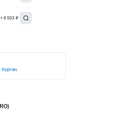
от
6 532 ₽
 Курган.
RO)