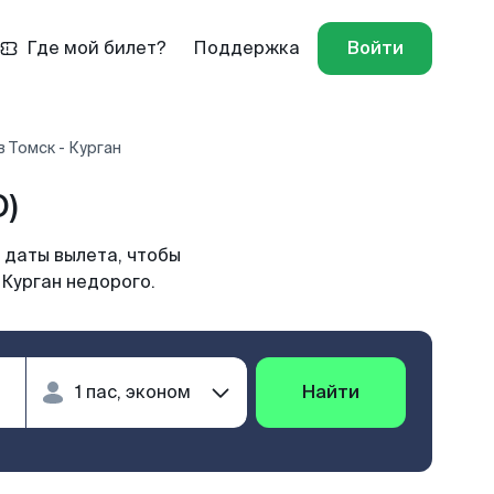
Где мой билет?
Поддержка
Войти
 Томск - Курган
O)
 даты вылета, чтобы
 Курган недорого.
Найти