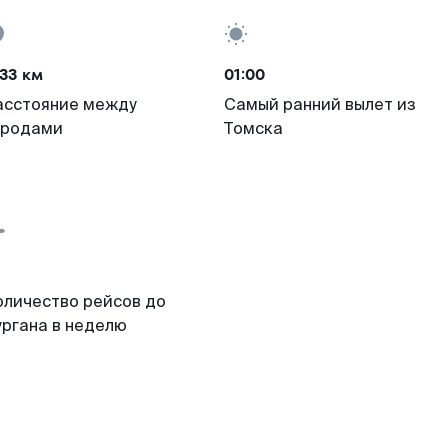
33 км
01:00
асстояние между
Самый ранний вылет из
ородами
Томска
оличество рейсов до
ургана в неделю