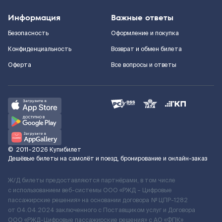
Информация
Важные ответы
Безопасность
Оформление и покупка
Конфиденциальность
Возврат и обмен билета
Оферта
Все вопросы и ответы
©
2011–2026
Купибилет
Дешёвые билеты на самолёт и поезд, бронирование и онлайн-заказ
Ж/Д билеты предоставляются партнёрами, в том числе
с использованием веб-системы ООО «РЖД – Цифровые
пассажирские решения» на основании договора № ЦПР-1282
от 04.04.2024 заключенного с Поставщиком услуг и Договора
ООО «РЖД-Цифровые пассажирские решения» c АО «ФПК»