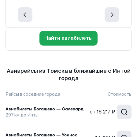
Найти авиабилеты
Авиарейсы из Томска в ближайшие с Интой
города
Рейсы в соседние города
Стоимость
Авиабилеты
Богашево
—
Салехард
от
16 217 ₽
297
км до
Инты
Авиабилеты
Богашево
—
Усинск