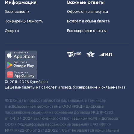
Информация
Важные ответы
Безопасность
Оформление и покупка
Конфиденциальность
Возврат и обмен билета
Оферта
Все вопросы и ответы
©
2011–2026
Купибилет
Дешёвые билеты на самолёт и поезд, бронирование и онлайн-заказ
Ж/Д билеты предоставляются партнёрами, в том числе
с использованием веб-системы ООО «РЖД – Цифровые
пассажирские решения» на основании договора № ЦПР-1282
от 04.04.2024 заключенного с Поставщиком услуг и Договора
ООО «РЖД-Цифровые пассажирские решения» c АО «ФПК»
№ ФПК-22-316 от 27.12.2022 г. Сайт не является официальным