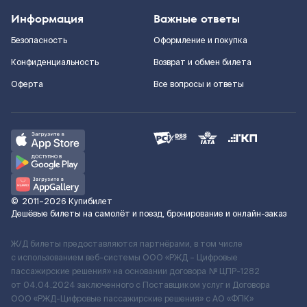
Информация
Важные ответы
Безопасность
Оформление и покупка
Конфиденциальность
Возврат и обмен билета
Оферта
Все вопросы и ответы
©
2011–2026
Купибилет
Дешёвые билеты на самолёт и поезд, бронирование и онлайн-заказ
Ж/Д билеты предоставляются партнёрами, в том числе
с использованием веб-системы ООО «РЖД – Цифровые
пассажирские решения» на основании договора № ЦПР-1282
от 04.04.2024 заключенного с Поставщиком услуг и Договора
ООО «РЖД-Цифровые пассажирские решения» c АО «ФПК»