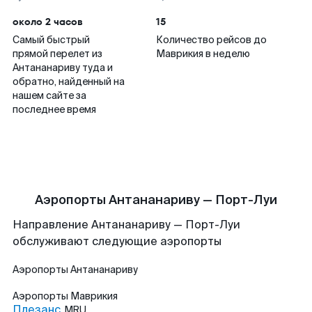
около 2 часов
15
Самый быстрый
Количество рейсов до
прямой перелет из
Маврикия в неделю
Антананариву туда и
обратно, найденный на
нашем сайте за
последнее время
Аэропорты Антананариву — Порт-Луи
Направление Антананариву — Порт-Луи
обслуживают следующие аэропорты
Аэропорты
Антананариву
Аэропорты
Маврикия
Плезанс
MRU