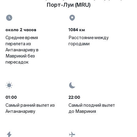
Порт-Луи (MRU)
около 2 часов
1084 км
Среднее время
Расстояние между
перелета из
городами
Антананариву в
Маврикий без
пересадок
01:00
22:00
Самый ранний вылет из
Самый поздний вылет
Антананариву
до Маврикия