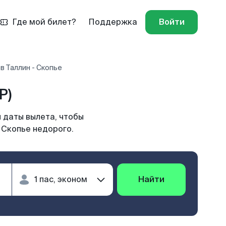
Где мой билет?
Поддержка
Войти
в Таллин - Скопье
P)
 даты вылета, чтобы
 Скопье недорого.
Найти