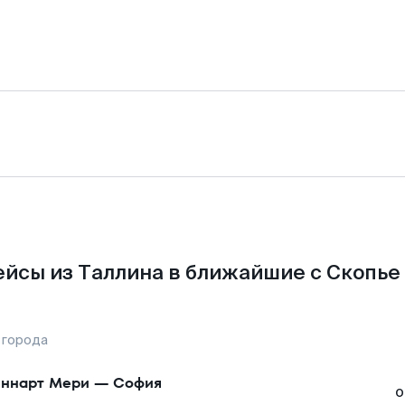
йсы из Таллина в ближайшие с Скопье
 города
ннарт Мери
—
София
о