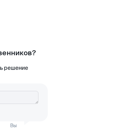
твенников?
ть решение
Вы