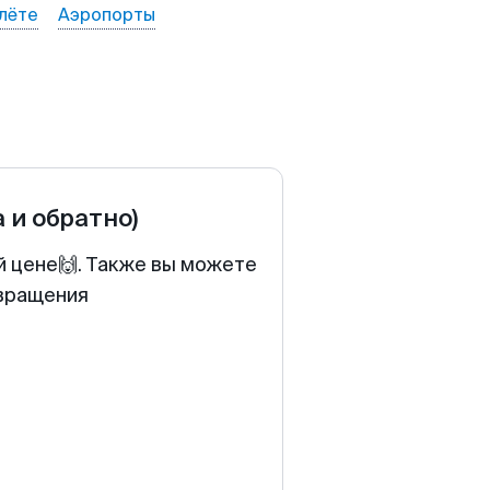
лёте
Аэропорты
а и обратно)
й цене🙌. Также вы можете
звращения