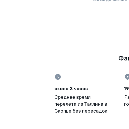
Фак
около 3 часов
19
Среднее время
Р
перелета из Таллина в
г
Скопье без пересадок