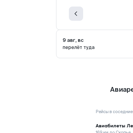
9 авг, вс
перелёт туда
Авиаре
Рейсы в соседние
Авиабилеты
Ле
169
км до
Скопье