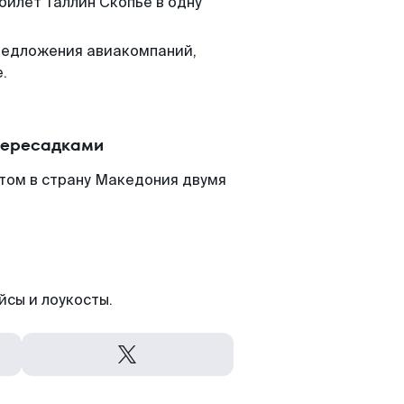
билет Таллин Скопье в одну
редложения авиакомпаний,
.
 пересадками
етом в страну Македония двумя
йсы и лоукосты.