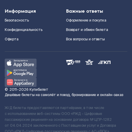
Информация
Важные ответы
Безопасность
Оформление и покупка
Конфиденциальность
Возврат и обмен билета
Оферта
Все вопросы и ответы
©
2011–2026
Купибилет
Дешёвые билеты на самолёт и поезд, бронирование и онлайн-заказ
Ж/Д билеты предоставляются партнёрами, в том числе
с использованием веб-системы ООО «РЖД – Цифровые
пассажирские решения» на основании договора № ЦПР-1282
от 04.04.2024 заключенного с Поставщиком услуг и Договора
ООО «РЖД-Цифровые пассажирские решения» c АО «ФПК»