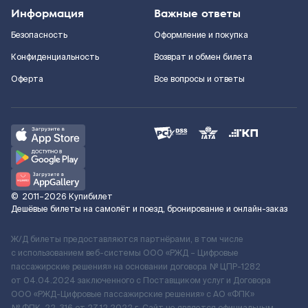
Информация
Важные ответы
Безопасность
Оформление и покупка
Конфиденциальность
Возврат и обмен билета
Оферта
Все вопросы и ответы
©
2011–2026
Купибилет
Дешёвые билеты на самолёт и поезд, бронирование и онлайн-заказ
Ж/Д билеты предоставляются партнёрами, в том числе
с использованием веб-системы ООО «РЖД – Цифровые
пассажирские решения» на основании договора № ЦПР-1282
от 04.04.2024 заключенного с Поставщиком услуг и Договора
ООО «РЖД-Цифровые пассажирские решения» c АО «ФПК»