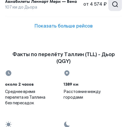
Авиабилеты
Леннарт Мери
—
Вена
от
4 574 ₽
107
км до
Дьора
Показать больше рейсов
Факты по перелёту Таллин (TLL) - Дьор
(QGY)
около 2 часов
1389 км
Среднее время
Расстояние между
перелета из Таллина
городами
без пересадок