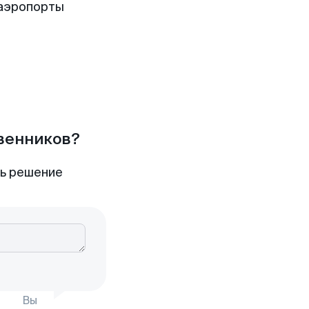
 аэропорты
твенников?
ть решение
Вы