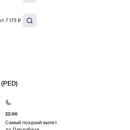
от
7 173 ₽
 (PED)
22:00
Самый поздний вылет
до Пардубице