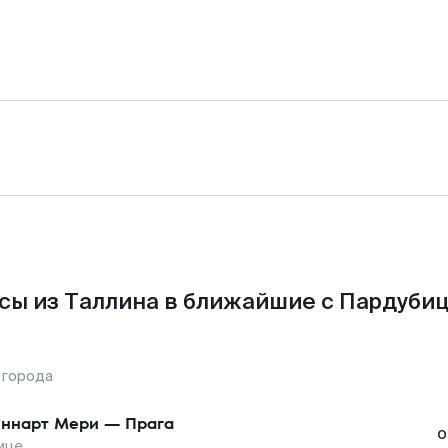
сы из Таллина в ближайшие с Пардубиц
 города
ннарт Мери
—
Прага
о
ице