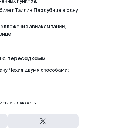
нечных пунктов.
 билет Таллин Пардубице в одну
редложения авиакомпаний,
бице.
и с пересадками
ану Чехия двумя способами:
йсы и лоукосты.