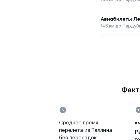
Авиабилеты
Ле
146
км до
Пардуб
Факты
к
Среднее время
перелета из Таллина
Р
без пересадок
г