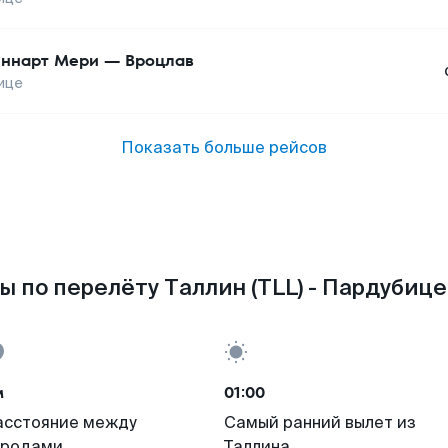
ннарт Мери
—
Вроцлав
ице
Показать больше рейсов
 по перелёту Таллин (TLL) - Пардубице
м
01:00
асстояние между
Самый ранний вылет из
ородами
Таллина