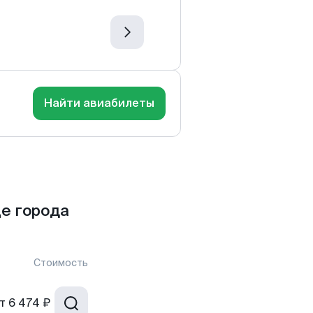
Найти авиабилеты
е города
Стоимость
т
6 474 ₽