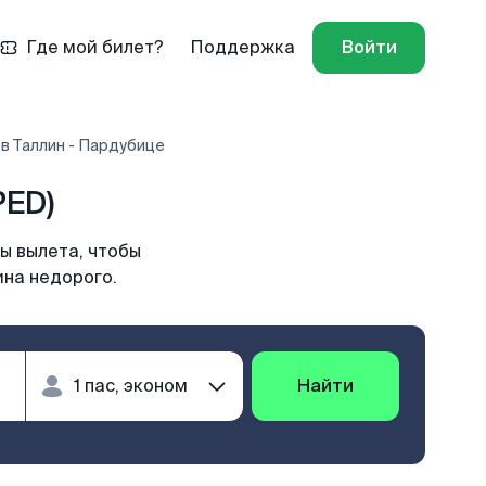
Где мой билет?
Поддержка
Войти
в Таллин - Пардубице
PED)
ы вылета, чтобы
ина недорого.
Найти