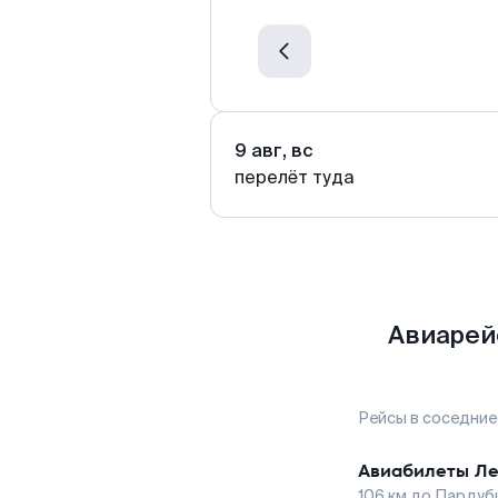
9 авг, вс
перелёт туда
Авиарей
Рейсы в соседние
Авиабилеты
Ле
106
км до
Пардуб