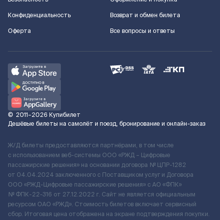
Конфиденциальность
Возврат и обмен билета
Оферта
Все вопросы и ответы
©
2011–2026
Купибилет
Дешёвые билеты на самолёт и поезд, бронирование и онлайн-заказ
Ж/Д билеты предоставляются партнёрами, в том числе
с использованием веб-системы ООО «РЖД – Цифровые
пассажирские решения» на основании договора № ЦПР-1282
от 04.04.2024 заключенного с Поставщиком услуг и Договора
ООО «РЖД-Цифровые пассажирские решения» c АО «ФПК»
№ ФПК-22-316 от 27.12.2022 г. Сайт не является официальным
ресурсом ОАО «РЖД». Стоимость билетов включает сервисный
сбор. Итоговая цена отображена на экране подтверждения покупки.