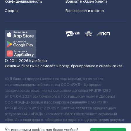
Конфиденциальность
Возврат и обмен билета
Оферта
Все вопросы и ответы
©
2011–2026
Купибилет
Дешёвые билеты на самолёт и поезд, бронирование и онлайн-заказ
Ж/Д билеты предоставляются партнёрами, в том числе
с использованием веб-системы ООО «РЖД – Цифровые
пассажирские решения» на основании договора № ЦПР-1282
от 04.04.2024 заключенного с Поставщиком услуг и Договора
ООО «РЖД-Цифровые пассажирские решения» c АО «ФПК»
№ ФПК-22-316 от 27.12.2022 г. Сайт не является официальным
ресурсом ОАО «РЖД». Стоимость билетов включает сервисный
сбор. Итоговая цена отображена на экране подтверждения покупки.
По вопросам рассмотрения обращений, жалоб, претензий граждан
Мы используем cookies для более удобной