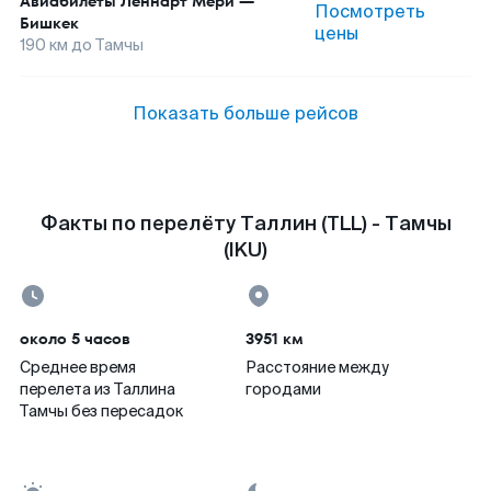
Авиабилеты
Леннарт Мери
—
Посмотреть
Бишкек
цены
190
км до
Тамчы
Показать больше рейсов
Факты по перелёту Таллин (TLL) - Тамчы
(IKU)
около 5 часов
3951 км
Среднее время
Расстояние между
перелета из Таллина
городами
Тамчы без пересадок