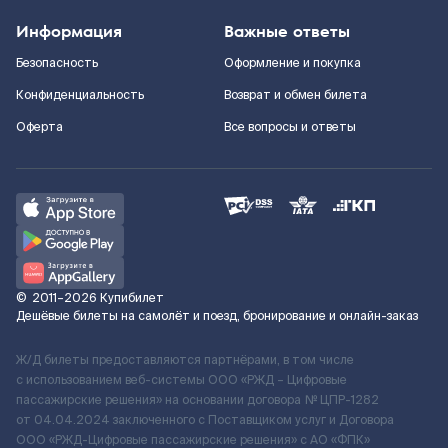
Информация
Важные ответы
Безопасность
Оформление и покупка
Конфиденциальность
Возврат и обмен билета
Оферта
Все вопросы и ответы
©
2011–2026
Купибилет
Дешёвые билеты на самолёт и поезд, бронирование и онлайн-заказ
Ж/Д билеты предоставляются партнёрами, в том числе
с использованием веб-системы ООО «РЖД – Цифровые
пассажирские решения» на основании договора № ЦПР-1282
от 04.04.2024 заключенного с Поставщиком услуг и Договора
ООО «РЖД-Цифровые пассажирские решения» c АО «ФПК»