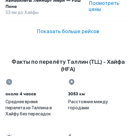
Авиабилеты
Леннарт Мери
—
Рош
Посмотреть
Пина
цены
53
км до
Хайфы
Показать больше рейсов
Факты по перелёту Таллин (TLL) - Хайфа
(HFA)
около 4 часов
3053 км
Среднее время
Расстояние между
перелета из Таллина в
городами
Хайфу без пересадок