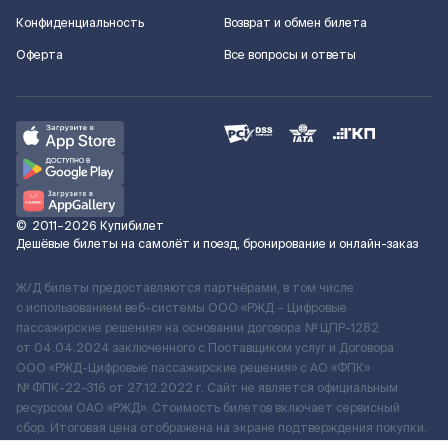
Конфиденциальность
Возврат и обмен билета
Оферта
Все вопросы и ответы
©
2011–2026
Купибилет
Дешёвые билеты на самолёт и поезд, бронирование и онлайн-заказ
Ж/Д билеты предоставляются партнёрами, в том числе
с использованием веб-системы ООО «РЖД – Цифровые
пассажирские решения» на основании договора № ЦПР-1282
от 04.04.2024 заключенного с Поставщиком услуг и Договора
ООО «РЖД-Цифровые пассажирские решения» c АО «ФПК»
№ ФПК-22-316 от 27.12.2022 г. Сайт не является официальным
ресурсом ОАО «РЖД». Стоимость билетов включает сервисный
сбор. Итоговая цена отображена на экране подтверждения покупки.