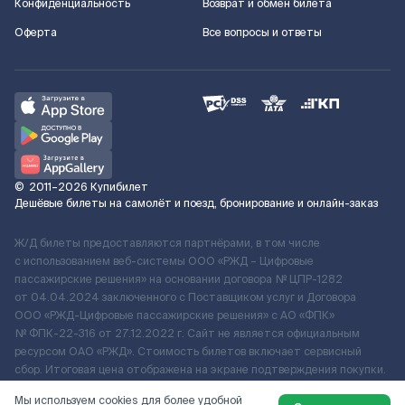
Конфиденциальность
Возврат и обмен билета
Оферта
Все вопросы и ответы
©
2011–2026
Купибилет
Дешёвые билеты на самолёт и поезд, бронирование и онлайн-заказ
Ж/Д билеты предоставляются партнёрами, в том числе
с использованием веб-системы ООО «РЖД – Цифровые
пассажирские решения» на основании договора № ЦПР-1282
от 04.04.2024 заключенного с Поставщиком услуг и Договора
ООО «РЖД-Цифровые пассажирские решения» c АО «ФПК»
№ ФПК-22-316 от 27.12.2022 г. Сайт не является официальным
ресурсом ОАО «РЖД». Стоимость билетов включает сервисный
сбор. Итоговая цена отображена на экране подтверждения покупки.
По вопросам рассмотрения обращений, жалоб, претензий граждан
Мы используем cookies для более удобной