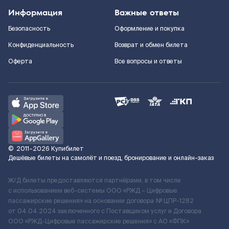
Информация
Важные ответы
Безопасность
Оформление и покупка
Конфиденциальность
Возврат и обмен билета
Оферта
Все вопросы и ответы
©
2011–2026
Купибилет
Дешёвые билеты на самолёт и поезд, бронирование и онлайн-заказ
Ж/Д билеты предоставляются партнёрами, в том числе
с использованием веб-системы ООО «РЖД – Цифровые
пассажирские решения» на основании договора № ЦПР-1282
от 04.04.2024 заключенного с Поставщиком услуг и Договора
ООО «РЖД-Цифровые пассажирские решения» c АО «ФПК»