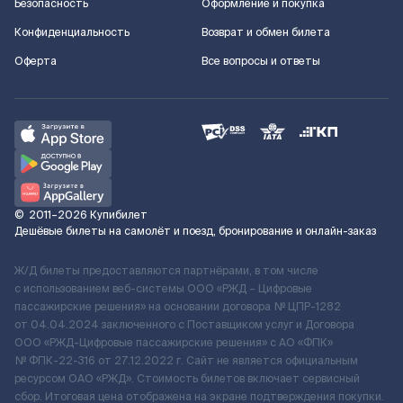
Безопасность
Оформление и покупка
Конфиденциальность
Возврат и обмен билета
Оферта
Все вопросы и ответы
©
2011–2026
Купибилет
Дешёвые билеты на самолёт и поезд, бронирование и онлайн-заказ
Ж/Д билеты предоставляются партнёрами, в том числе
с использованием веб-системы ООО «РЖД – Цифровые
пассажирские решения» на основании договора № ЦПР-1282
от 04.04.2024 заключенного с Поставщиком услуг и Договора
ООО «РЖД-Цифровые пассажирские решения» c АО «ФПК»
№ ФПК-22-316 от 27.12.2022 г. Сайт не является официальным
ресурсом ОАО «РЖД». Стоимость билетов включает сервисный
сбор. Итоговая цена отображена на экране подтверждения покупки.