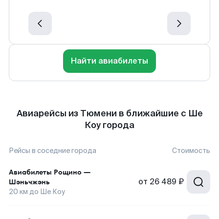
Найти авиабилеты
Авиарейсы из Тюмени в ближайшие с Ше
Коу города
Рейсы в соседние города
Стоимость
Авиабилеты
Рощино
—
от
26 489 ₽
Шэньчжэнь
20
км до
Ше Коу