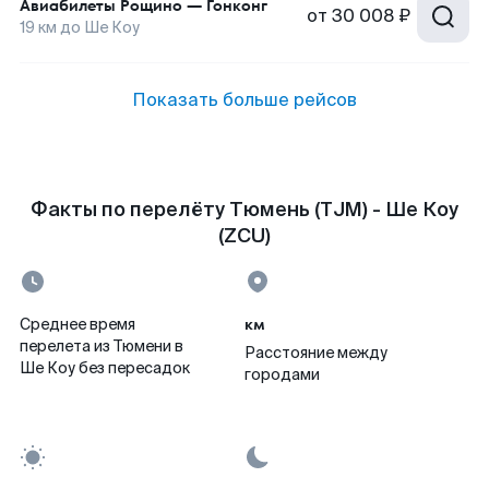
Авиабилеты
Рощино
—
Гонконг
от
30 008 ₽
19
км до
Ше Коу
Показать больше рейсов
Факты по перелёту Тюмень (TJM) - Ше Коу
(ZCU)
км
Среднее время
перелета из Тюмени в
Расстояние между
Ше Коу без пересадок
городами