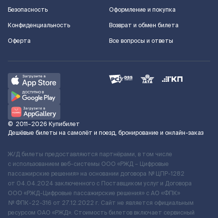
Безопасность
Оформление и покупка
Конфиденциальность
Возврат и обмен билета
Оферта
Все вопросы и ответы
©
2011–2026
Купибилет
Дешёвые билеты на самолёт и поезд, бронирование и онлайн-заказ
Ж/Д билеты предоставляются партнёрами, в том числе
с использованием веб-системы ООО «РЖД – Цифровые
пассажирские решения» на основании договора № ЦПР-1282
от 04.04.2024 заключенного с Поставщиком услуг и Договора
ООО «РЖД-Цифровые пассажирские решения» c АО «ФПК»
№ ФПК-22-316 от 27.12.2022 г. Сайт не является официальным
ресурсом ОАО «РЖД». Стоимость билетов включает сервисный