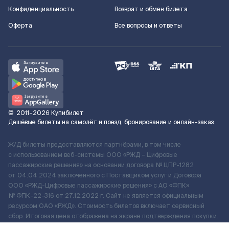
Конфиденциальность
Возврат и обмен билета
Оферта
Все вопросы и ответы
©
2011–2026
Купибилет
Дешёвые билеты на самолёт и поезд, бронирование и онлайн-заказ
Ж/Д билеты предоставляются партнёрами, в том числе
с использованием веб-системы ООО «РЖД – Цифровые
пассажирские решения» на основании договора № ЦПР-1282
от 04.04.2024 заключенного с Поставщиком услуг и Договора
ООО «РЖД-Цифровые пассажирские решения» c АО «ФПК»
№ ФПК-22-316 от 27.12.2022 г. Сайт не является официальным
ресурсом ОАО «РЖД». Стоимость билетов включает сервисный
сбор. Итоговая цена отображена на экране подтверждения покупки.
По вопросам рассмотрения обращений, жалоб, претензий граждан