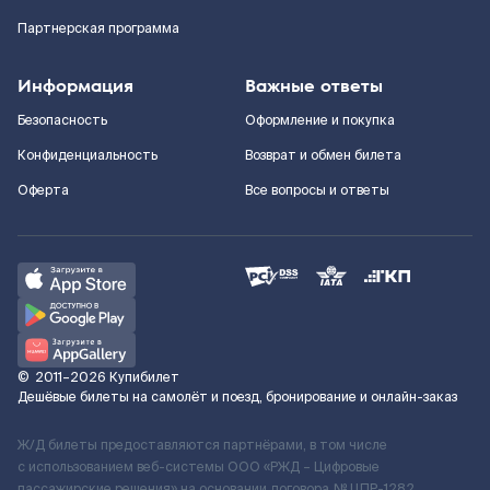
Партнерская программа
Информация
Важные ответы
Безопасность
Оформление и покупка
Конфиденциальность
Возврат и обмен билета
Оферта
Все вопросы и ответы
©
2011–2026
Купибилет
Дешёвые билеты на самолёт и поезд, бронирование и онлайн-заказ
Ж/Д билеты предоставляются партнёрами, в том числе
с использованием веб-системы ООО «РЖД – Цифровые
пассажирские решения» на основании договора № ЦПР-1282