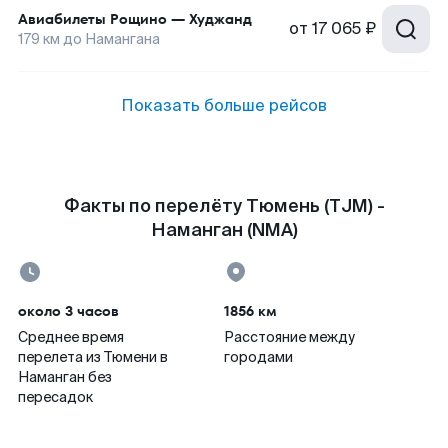
Авиабилеты
Рощино
—
Худжанд
от
17 065 ₽
179
км до
Намангана
Показать больше рейсов
Факты по перелёту Тюмень (TJM) -
Наманган (NMA)
около 3 часов
1856 км
Среднее время
Расстояние между
перелета из Тюмени в
городами
Наманган без
пересадок