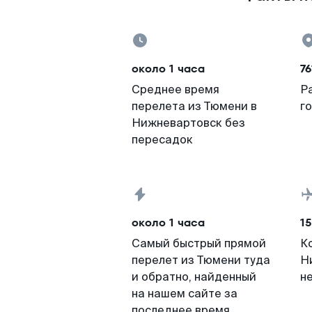
около 1 часа
76
Среднее время
Р
перелета из Тюмени в
г
Нижневартовск без
пересадок
около 1 часа
15
Самый быстрый прямой
К
перелет из Тюмени туда
Н
и обратно, найденный
н
на нашем сайте за
последнее время