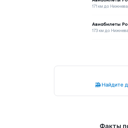
171
км до
Нижнева
Авиабилеты
Р
173
км до
Нижнева
Найдите д
Факты п