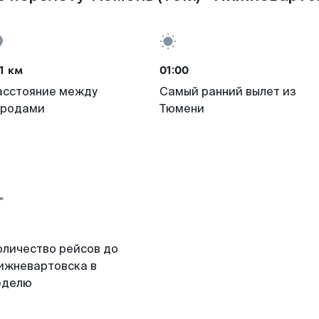
1 км
01:00
асстояние между
Самый ранний вылет из
ородами
Тюмени
оличество рейсов до
ижневартовска в
еделю