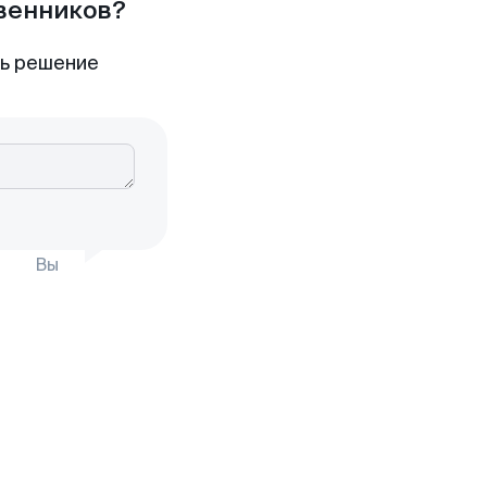
твенников?
ть решение
Вы