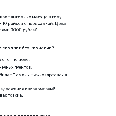
вает выгодные месяца в году,
 10 рейсов с пересадкой. Цена
елями 9000 рублей
а самолет без комиссии?
аются по цене.
нечных пунктов.
м билет Тюмень Нижневартовск в
редложения авиакомпаний,
вартовска.
с или с пересадками