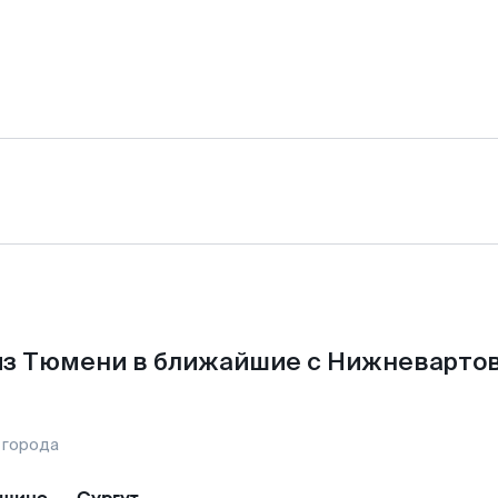
из Тюмени в ближайшие с Нижневартов
 города
ощино
—
Сургут