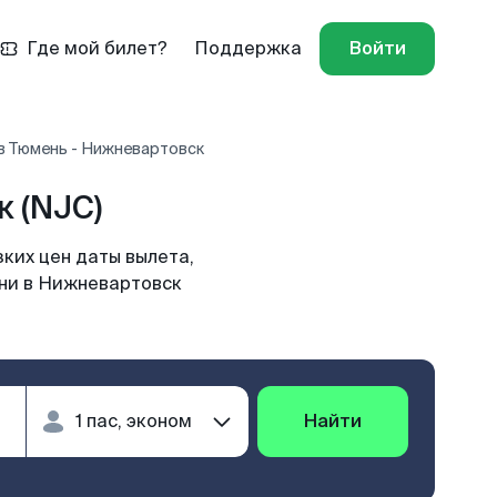
Где мой билет?
Поддержка
Войти
в Тюмень - Нижневартовск
 (NJC)
ких цен даты вылета,
ени в Нижневартовск
Найти