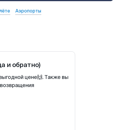
лёте
Аэропорты
да и обратно)
выгодной цене🙌. Также вы
у возвращения