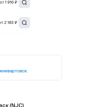
от
1 916 ₽
от
2 183 ₽
жневартовск.
ск (NJC)