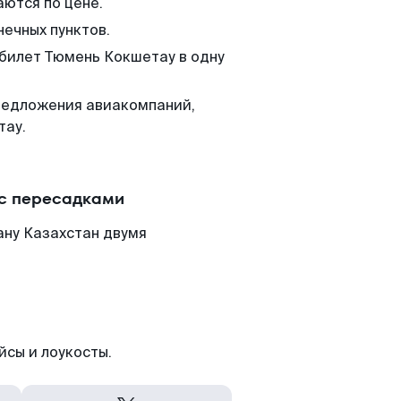
аются по цене.
нечных пунктов.
 билет Тюмень Кокшетау в одну
редложения авиакомпаний,
тау.
 с пересадками
ану Казахстан двумя
йсы и лоукосты.