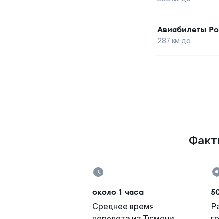
Авиабилеты
Р
287
км до
Факты
около 1 часа
50
Среднее время
Р
перелета из Тюмени
г