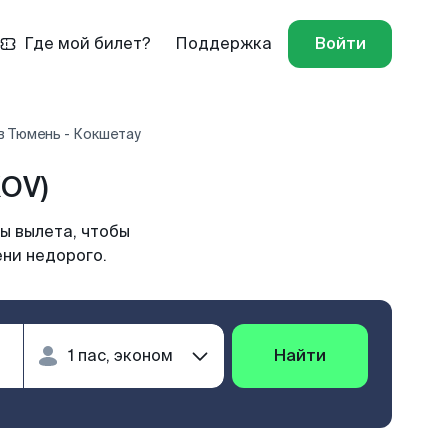
Где мой билет?
Поддержка
Войти
в Тюмень - Кокшетау
OV)
ы вылета, чтобы
ени недорого.
Найти