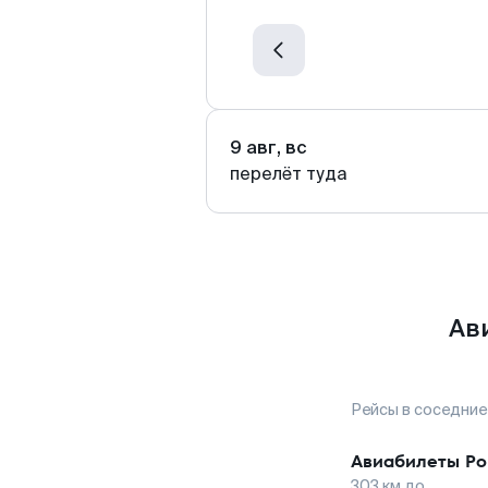
9 авг, вс
перелёт туда
Ав
Рейсы в соседние
Авиабилеты
Р
303
км до