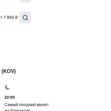
от
7 950 ₽
 (KOV)
22:00
Самый поздний вылет
до Кокшетау