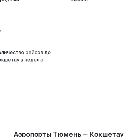
оличество рейсов до
окшетау в неделю
Аэропорты Тюмень — Кокшетау