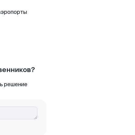
аэропорты
твенников?
ть решение