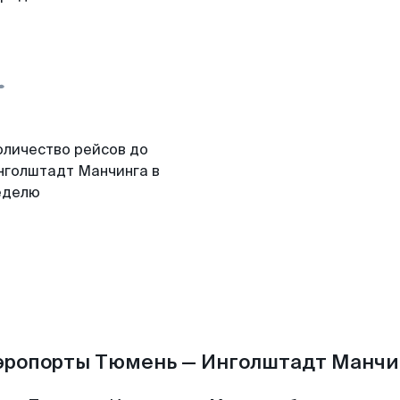
оличество рейсов до
нголштадт Манчинга в
еделю
эропорты Тюмень — Инголштадт Манчи