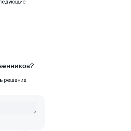
следующие
твенников?
ть решение