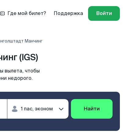
Где мой билет?
Поддержка
Войти
Инголштадт Манчинг
нг (IGS)
ы вылета, чтобы
ени недорого.
Найти