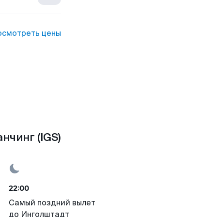
осмотреть цены
нчинг (IGS)
22:00
Самый поздний вылет
до Инголштадт