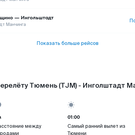
ощино
—
Ингольштадт
П
дт Манчинга
Показать больше рейсов
ерелёту Тюмень (TJM) - Инголштадт Ма
м
01:00
асстояние между
Самый ранний вылет из
ородами
Тюмени