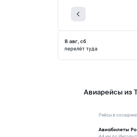
8 авг, сб
перелёт туда
Авиарейсы из 
Рейсы в соседние
Авиабилеты
Р
44
км до
Инголшт