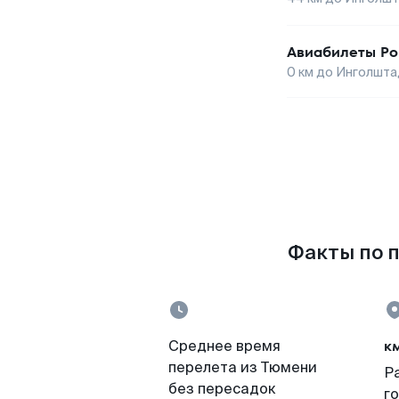
Авиабилеты
Р
0
км до
Инголшта
Факты по п
к
Среднее время
перелета из Тюмени
Р
без пересадок
г