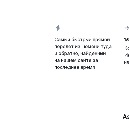
15
Самый быстрый прямой
перелет из Тюмени туда
К
и обратно, найденный
И
на нашем сайте за
н
последнее время
А