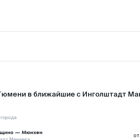
Тюмени в ближайшие с Инголштадт Ма
 города
ощино
—
Мюнхен
от
адт Манчинга