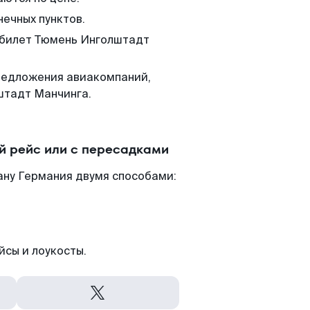
нечных пунктов.
м билет Тюмень Инголштадт
редложения авиакомпаний,
штадт Манчинга.
й рейс или с пересадками
ану Германия двумя способами:
йсы и лоукосты.