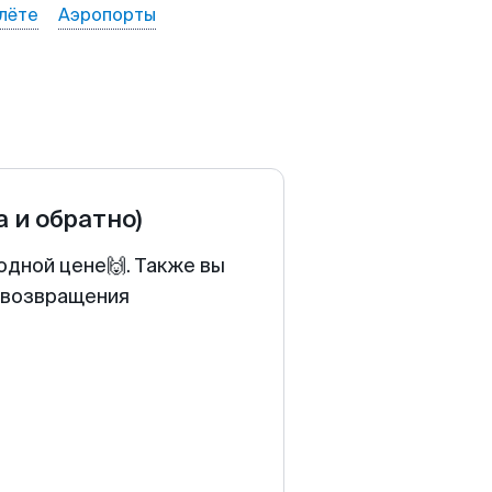
лёте
Аэропорты
а и обратно)
одной цене🙌. Также вы
у возвращения