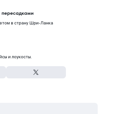
с пересадками
етом в страну Шри-Ланка
йсы и лоукосты.