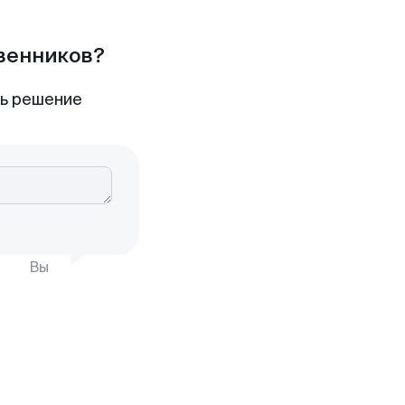
твенников?
ть решение
Вы