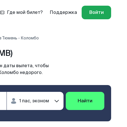
Где мой билет?
Поддержка
Войти
в Тюмень - Коломбо
MB)
н даты вылета, чтобы
 Коломбо недорого.
Найти