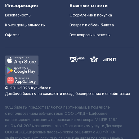
Информация
Важные ответы
Безопасность
Оформление и покупка
Конфиденциальность
Возврат и обмен билета
Оферта
Все вопросы и ответы
©
2011–2026
Купибилет
Дешёвые билеты на самолёт и поезд, бронирование и онлайн-заказ
Ж/Д билеты предоставляются партнёрами, в том числе
с использованием веб-системы ООО «РЖД – Цифровые
пассажирские решения» на основании договора № ЦПР-1282
от 04.04.2024 заключенного с Поставщиком услуг и Договора
ООО «РЖД-Цифровые пассажирские решения» c АО «ФПК»
№ ФПК-22-316 от 27.12.2022 г. Сайт не является официальным