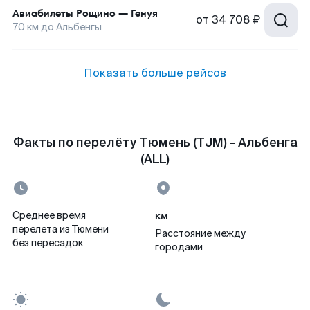
Авиабилеты
Рощино
—
Генуя
от
34 708 ₽
70
км до
Альбенгы
Показать больше рейсов
Факты по перелёту Тюмень (TJM) - Альбенга
(ALL)
км
Среднее время
перелета из Тюмени
Расстояние между
без пересадок
городами