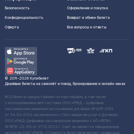
Безопасность
Оформление и покупка
Конфиденциальность
Возврат и обмен билета
Оферта
Все вопросы и ответы
©
2011–2026
Купибилет
Дешёвые билеты на самолёт и поезд, бронирование и онлайн-заказ
Ж/Д билеты предоставляются партнёрами, в том числе
с использованием веб-системы ООО «РЖД – Цифровые
пассажирские решения» на основании договора № ЦПР-1282
от 04.04.2024 заключенного с Поставщиком услуг и Договора
ООО «РЖД-Цифровые пассажирские решения» c АО «ФПК»
№ ФПК-22-316 от 27.12.2022 г. Сайт не является официальным
ресурсом ОАО «РЖД». Стоимость билетов включает сервисный