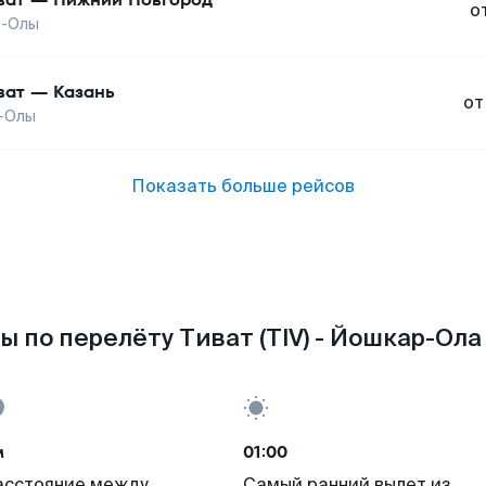
о
-Олы
ват
—
Казань
от
-Олы
Показать больше рейсов
ы по перелёту Тиват (TIV) - Йошкар-Ола 
м
01:00
асстояние между
Самый ранний вылет из