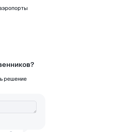
 аэропорты
твенников?
ть решение