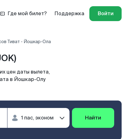
Где мой билет?
Поддержка
Войти
сов Тиват - Йошкар-Ола
JOK)
х цен даты вылета,
вата в Йошкар-Олу
Найти