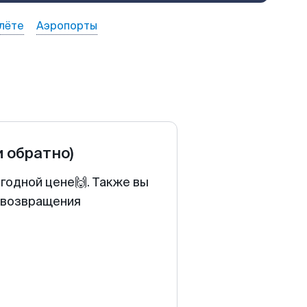
лёте
Аэропорты
и обратно)
годной цене🙌. Также вы
у возвращения