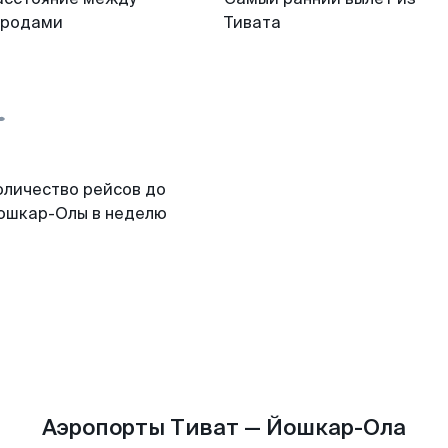
ородами
Тивата
оличество рейсов до
ошкар-Олы в неделю
Аэропорты Тиват — Йошкар-Ола