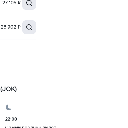
т
27 105 ₽
28 902 ₽
(JOK)
22:00
Самый поздний вылет