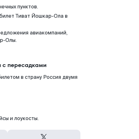
нечных пунктов.
 билет Тиват Йошкар-Ола в
редложения авиакомпаний,
р-Олы.
и с пересадками
илетом в страну Россия двумя
йсы и лоукосты.