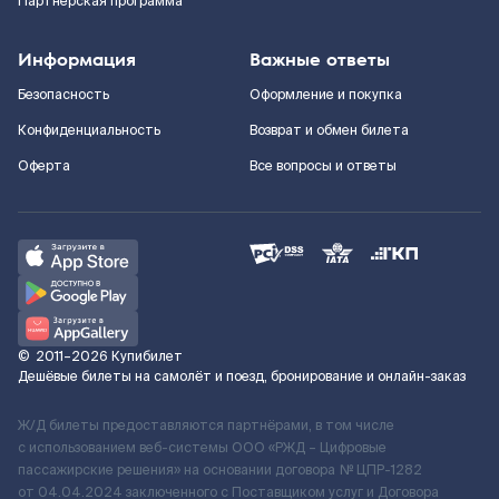
Партнерская программа
Информация
Важные ответы
Безопасность
Оформление и покупка
Конфиденциальность
Возврат и обмен билета
Оферта
Все вопросы и ответы
©
2011–2026
Купибилет
Дешёвые билеты на самолёт и поезд, бронирование и онлайн-заказ
Ж/Д билеты предоставляются партнёрами, в том числе
с использованием веб-системы ООО «РЖД – Цифровые
пассажирские решения» на основании договора № ЦПР-1282
от 04.04.2024 заключенного с Поставщиком услуг и Договора