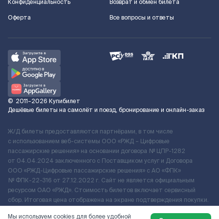
Конфиденциальность
Возврат и обмен билета
Оферта
Все вопросы и ответы
©
2011–2026
Купибилет
Дешёвые билеты на самолёт и поезд, бронирование и онлайн-заказ
Ж/Д билеты предоставляются партнёрами, в том числе
с использованием веб-системы ООО «РЖД – Цифровые
пассажирские решения» на основании договора № ЦПР-1282
от 04.04.2024 заключенного с Поставщиком услуг и Договора
ООО «РЖД-Цифровые пассажирские решения» c АО «ФПК»
№ ФПК-22-316 от 27.12.2022 г. Сайт не является официальным
ресурсом ОАО «РЖД». Стоимость билетов включает сервисный
сбор. Итоговая цена отображена на экране подтверждения покупки.
По вопросам рассмотрения обращений, жалоб, претензий граждан
Мы используем cookies для более удобной