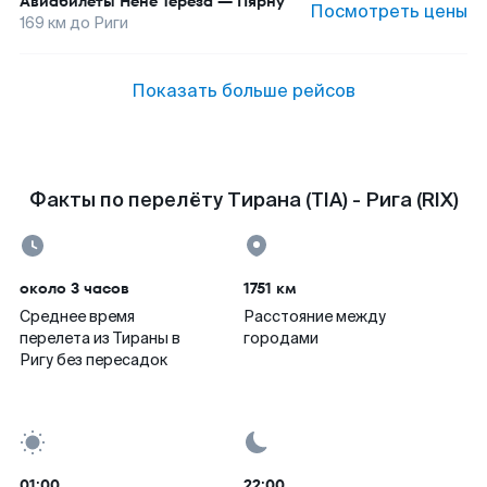
Авиабилеты
Нене Тереза
—
Пярну
Посмотреть цены
169
км до
Риги
Показать больше рейсов
Факты по перелёту Тирана (TIA) - Рига (RIX)
около 3 часов
1751 км
Среднее время
Расстояние между
перелета из Тираны в
городами
Ригу без пересадок
01:00
22:00