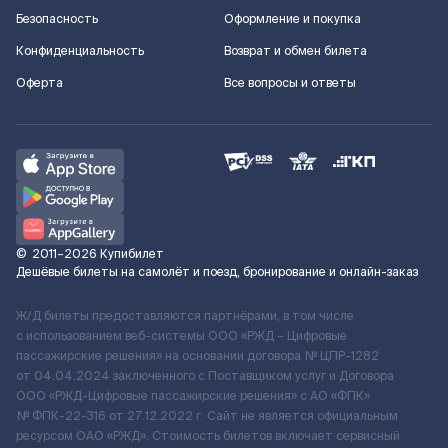
Безопасность
Оформление и покупка
Конфиденциальность
Возврат и обмен билета
Оферта
Все вопросы и ответы
©
2011–2026
Купибилет
Дешёвые билеты на самолёт и поезд, бронирование и онлайн-заказ
Ж/Д билеты предоставляются партнёрами, в том числе
с использованием веб-системы ООО «РЖД – Цифровые
пассажирские решения» на основании договора № ЦПР-1282
от 04.04.2024 заключенного с Поставщиком услуг и Договора
ООО «РЖД-Цифровые пассажирские решения» c АО «ФПК»
№ ФПК-22-316 от 27.12.2022 г. Сайт не является официальным
ресурсом ОАО «РЖД». Стоимость билетов включает сервисный