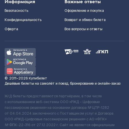
Информация
Важные ответы
Безопасность
Оформление и покупка
Конфиденциальность
Возврат и обмен билета
Оферта
Все вопросы и ответы
©
2011–2026
Купибилет
Дешёвые билеты на самолёт и поезд, бронирование и онлайн-заказ
Ж/Д билеты предоставляются партнёрами, в том числе
с использованием веб-системы ООО «РЖД – Цифровые
пассажирские решения» на основании договора № ЦПР-1282
от 04.04.2024 заключенного с Поставщиком услуг и Договора
ООО «РЖД-Цифровые пассажирские решения» c АО «ФПК»
№ ФПК-22-316 от 27.12.2022 г. Сайт не является официальным