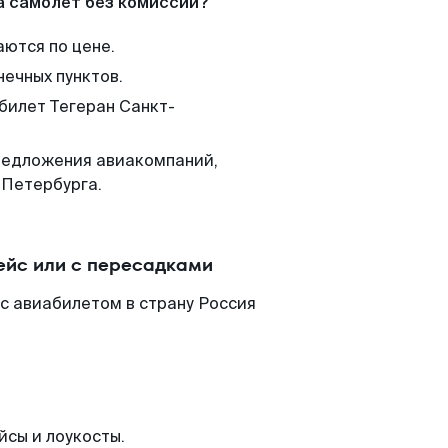
а самолет без комиссии?
аются по цене.
нечных пунктов.
 билет Тегеран Санкт-
редложения авиакомпаний,
-Петербурга.
ейс или с пересадками
с авиабилетом в страну Россия
йсы и лоукосты.