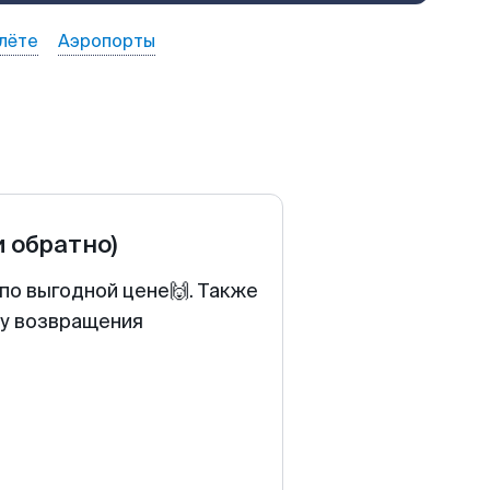
лёте
Аэропорты
и обратно)
по выгодной цене🙌. Также
ту возвращения