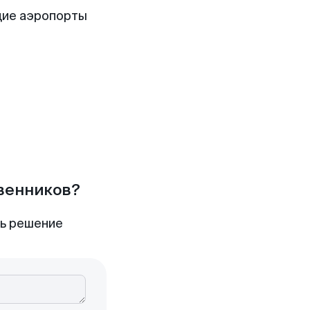
щие аэропорты
твенников?
ть решение