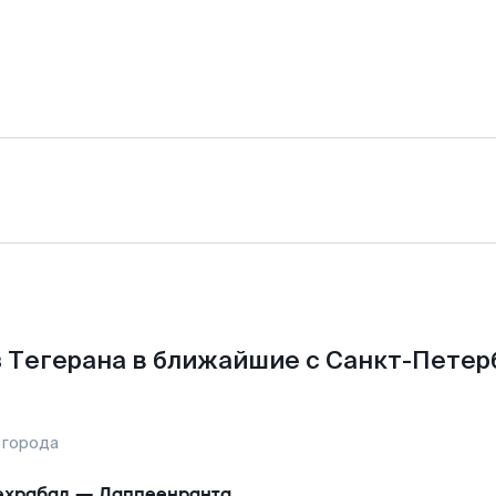
 Тегерана в ближайшие с Санкт-Петер
 города
храбад
—
Лаппеенранта