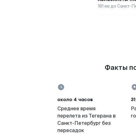
181
км до
Санкт-П
Факты по
около 4 часов
31
Среднее время
Р
перелета из Тегерана в
г
Санкт-Петербург без
пересадок