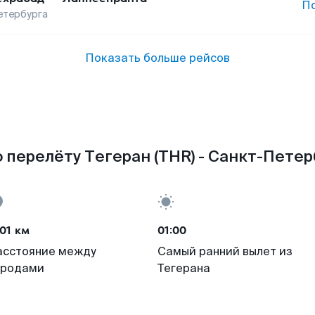
П
етербурга
Показать больше рейсов
 перелёту Тегеран (THR) - Санкт-Петерб
01 км
01:00
асстояние между
Самый ранний вылет из
ородами
Тегерана