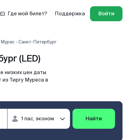
Где мой билет?
Поддержка
Войти
 Мурес - Санкт-Петербург
ург (LED)
е низких цен даты
 из Тиргу Муреса в
Найти