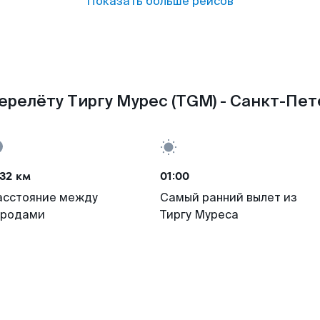
Показать больше рейсов
ерелёту Тиргу Мурес (TGM) - Санкт-Пете
32 км
01:00
асстояние между
Самый ранний вылет из
ородами
Тиргу Муреса