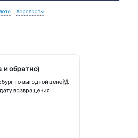
лёте
Аэропорты
а и обратно)
бург по выгодной цене🙌.
 дату возвращения